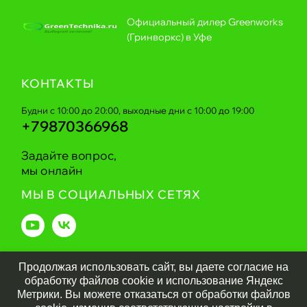
Официальный дилер Greenworks
(Гринворкс) в Уфе
КОНТАКТЫ
Будни с 10:00 до 20:00, выходные дни с 10:00 до 19:00
+79870366968
Задайте вопрос,
мы онлайн
МЫ В СОЦИАЛЬНЫХ СЕТЯХ
Продолжая использовать сайт, вы даете согласие на
Greentechnika.ru
2026
обработку файлов cookie и использование Яндекс
Метрики. Вы можете отказаться от обработки файлов
Политика обработки персональных данных