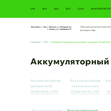
24V
40V
60V
82V
220V
АККУМУЛЯТОР
Официальный дилер Greenwor
Гринворкс в Уфе
Главная
24V
Аккумуляторный высоторез-сучкорез Greenwor
Аккумуляторный 
Аккумуляторная
Аккумуляторная
Ак
цепная пила
газонокосилка
Greenworks 24V
Greenworks 24V
Gr
Аккумуляторная
Аккумуляторный