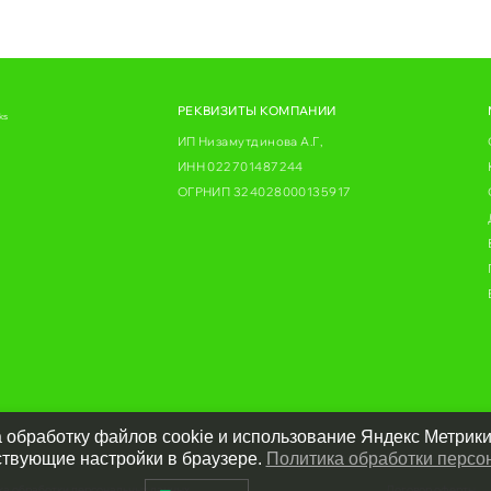
РЕКВИЗИТЫ КОМПАНИИ
ks
ИП Низамутдинова А.Г,
ИНН 022701487244
ОГРНИП 324028000135917
 обработку файлов cookie и использование Яндекс Метрики
ствующие настройки в браузере.
Политика обработки персо
ка обработки персональных данных
Договор оферты