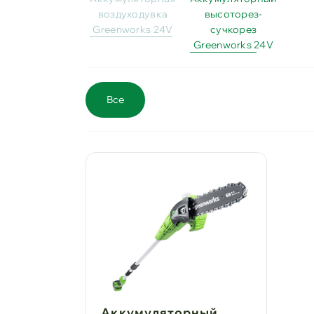
воздуходувка
высоторез-
Greenworks 24V
сучкорез
Greenworks 24V
Все
Аккумуляторный