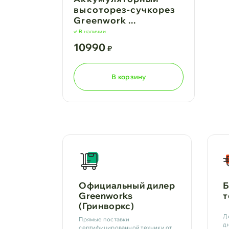
высоторез-сучкорез
Greenwork ...
В наличии
10990
₽
В корзину
Официальный дилер
Б
Greenworks
т
(Гринворкс)
Д
Прямые поставки
д
сертифицированной техники от