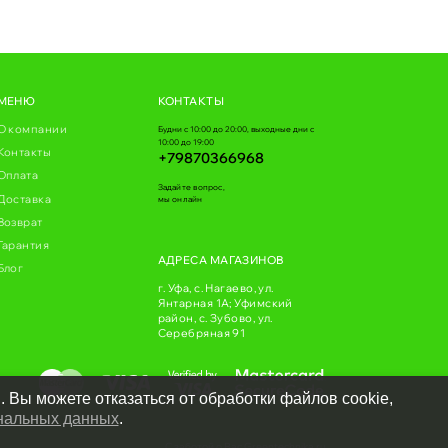
МЕНЮ
КОНТАКТЫ
О компании
Будни с 10:00 до 20:00, выходные дни с
10:00 до 19:00
Контакты
+79870366968
Оплата
Задайте вопрос,
Доставка
мы онлайн
Возврат
Гарантия
АДРЕСА МАГАЗИНОВ
Блог
г. Уфа, с. Нагаево, ул.
Янтарная 1А; Уфимский
район, с. Зубово, ул.
Серебряная 91
. Вы можете отказаться от обработки файлов cookie,
нальных данных
.
С заботой о Вас
Greentechnika.ru