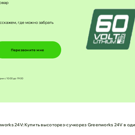
овар
сскажем, где можно забрать
Перезвоните мне
дни с 10:00 до 19:00
orks 24V: Купить высоторез-сучкорез Greenworks 24V в оди