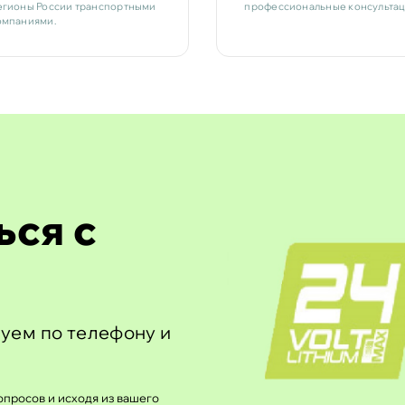
егионы России транспортными
профессиональные консультац
омпаниями.
ься с
уем по телефону и
просов и исходя из вашего