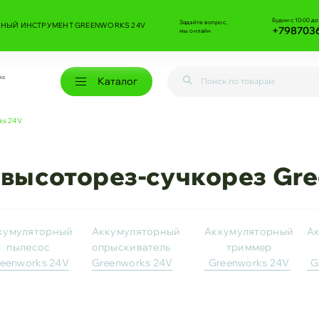
Будни с 10:00 до
Задайте вопрос,
НЫЙ ИНСТРУМЕНТ GREENWORKS 24V
+798703
мы онлайн
ks
Каталог
ks 24V
высоторез-сучкорез Gre
кумуляторный
Аккумуляторный
Аккумуляторный
А
пылесос
опрыскиватель
триммер
eenworks 24V
Greenworks 24V
Greenworks 24V
G