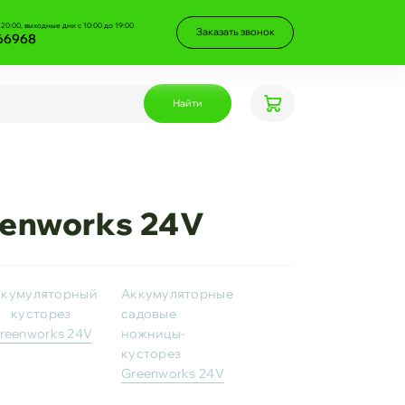
 20:00, выходные дни с 10:00 до 19:00
Заказать звонок
66968
Найти
enworks 24V
ккумуляторный
Аккумуляторные
кусторез
садовые
reenworks 24V
ножницы-
кусторез
Greenworks 24V