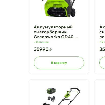
Аккумуляторный
Ак
снегоуборщик
сн
Greenworks GD40 ...
ло
В наличии
В 
35990
3
₽
В корзину