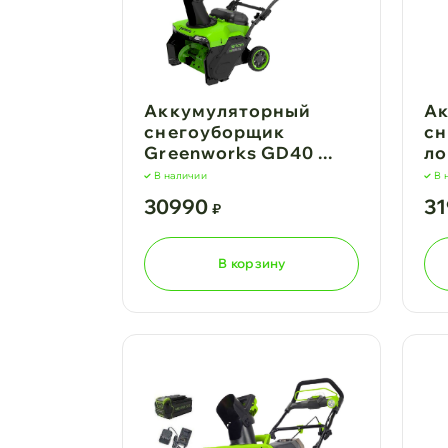
Аккумуляторный
Ак
снегоуборщик
сн
Greenworks GD40 ...
ло
В наличии
В 
30990
3
₽
В корзину