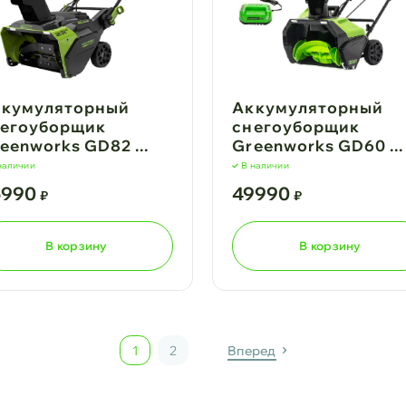
ккумуляторный
Аккумуляторный
егоуборщик
снегоуборщик
eenworks GD82 ...
Greenworks GD60 ...
наличии
В наличии
5990
49990
₽
₽
В корзину
В корзину
1
2
Вперед