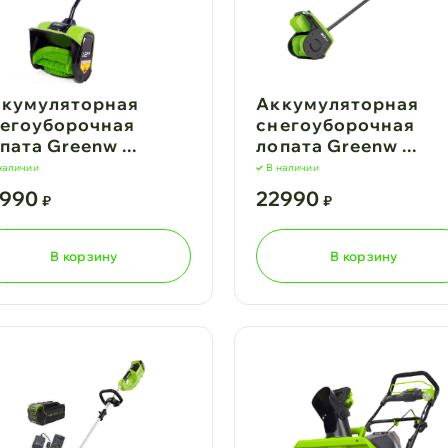
кумуляторная
Аккумуляторная
егоуборочная
снегоуборочная
пата Greenw ...
лопата Greenw ...
наличии
В наличии
8990
22990
₽
₽
В корзину
В корзину