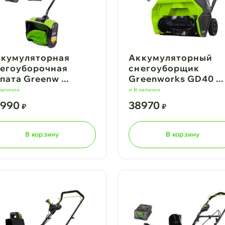
кумуляторная
Аккумуляторный
егоуборочная
снегоуборщик
пата Greenw ...
Greenworks GD40 ...
наличии
В наличии
5990
38970
₽
₽
В корзину
В корзину