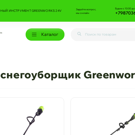
Будни с 10:00 до
Задайте вопрос,
НЫЙ ИНСТРУМЕНТ GREENWORKS 24V
+798703
мы онлайн
ks
Каталог
снегоуборщик Greenwor