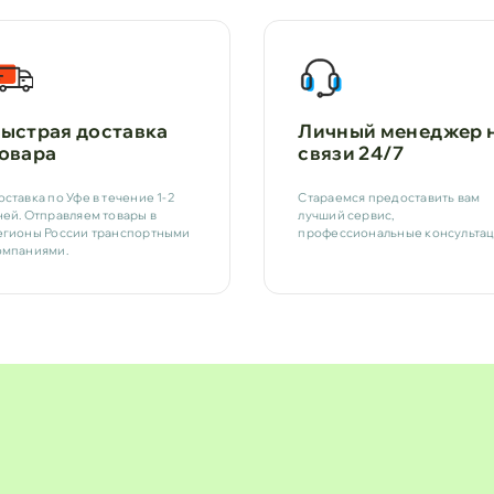
ыстрая доставка
Личный менеджер 
овара
связи 24/7
оставка по Уфе в течение 1-2
Стараемся предоставить вам
ней. Отправляем товары в
лучший сервис,
егионы России транспортными
профессиональные консультац
омпаниями.