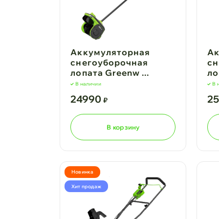
Аккумуляторная
Ак
снегоуборочная
сн
лопата Greenw ...
ло
В наличии
В 
24990
2
₽
В корзину
Новинка
Хит продаж