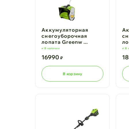
Аккумуляторная
Ак
снегоуборочная
сн
лопата Greenw ...
ло
В наличии
В 
16990
1
₽
В корзину