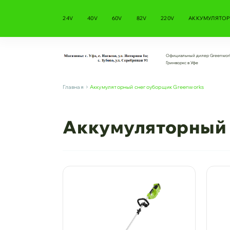
24V
40V
60V
82V
220V
АККУМУЛЯТОР
Официальный дилер Greenwor
Гринворкс в Уфе
Главная
Аккумуляторный снегоуборщик Greenworks
Аккумуляторный 