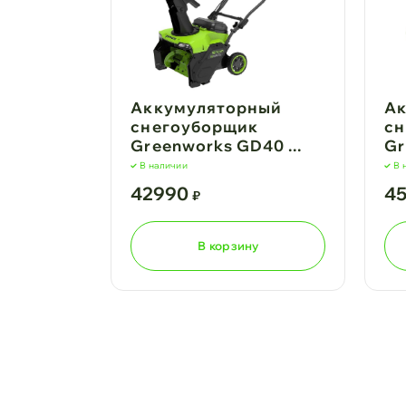
Аккумуляторный
А
снегоуборщик
сн
Greenworks GD40 ...
Gr
В наличии
В 
42990
4
₽
В корзину