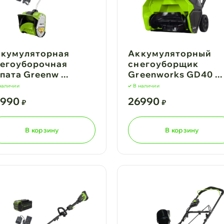
кумуляторная
Аккумуляторный
егоуборочная
снегоуборщик
пата Greenw ...
Greenworks GD40 ...
наличии
В наличии
5990
26990
₽
₽
В корзину
В корзину