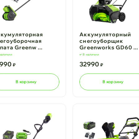
кумуляторная
Аккумуляторный
егоуборочная
снегоуборщик
пата Greenw ...
Greenworks GD60 ...
наличии
В наличии
1990
32990
₽
₽
В корзину
В корзину