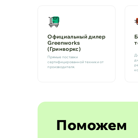
Официальный дилер
Б
Greenworks
т
(Гринворкс)
Д
Прямые поставки
д
сертифицированной техники от
р
производителя.
к
Поможем