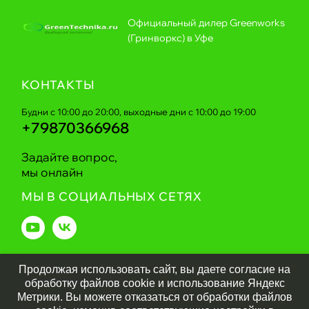
Официальный дилер Greenworks
(Гринворкс) в Уфе
КОНТАКТЫ
Будни с 10:00 до 20:00, выходные дни с 10:00 до 19:00
+79870366968
Задайте вопрос,
мы онлайн
МЫ В СОЦИАЛЬНЫХ СЕТЯХ
Продолжая использовать сайт, вы даете согласие на
Greentechnika.ru
2026
обработку файлов cookie и использование Яндекс
Метрики. Вы можете отказаться от обработки файлов
Политика обработки персональных данных