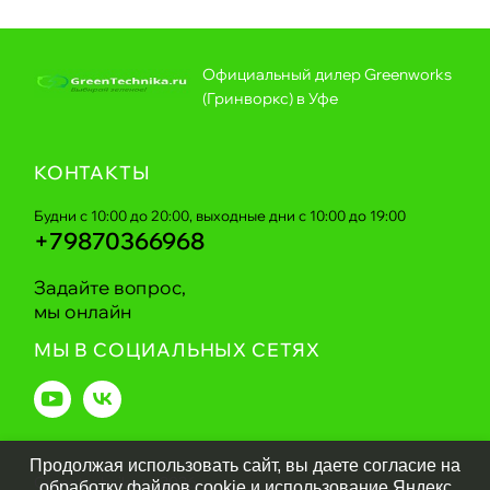
Официальный дилер Greenworks
(Гринворкс) в Уфе
КОНТАКТЫ
Будни с 10:00 до 20:00, выходные дни с 10:00 до 19:00
+79870366968
Задайте вопрос,
мы онлайн
МЫ В СОЦИАЛЬНЫХ СЕТЯХ
Продолжая использовать сайт, вы даете согласие на
Greentechnika.ru
2026
обработку файлов cookie и использование Яндекс