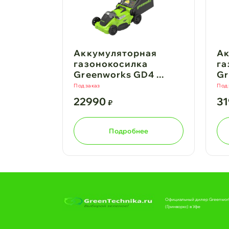
Аккумуляторная
Ак
газонокосилка
га
Greenworks GD4 ...
Gr
Под заказ
Под 
22990
3
₽
Подробнее
Официальный дилер Greenwor
(Гринворкс) в Уфе