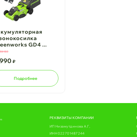
кумуляторная
зонокосилка
eenworks GD4 ...
заказ
1990
₽
Подробнее
РЕКВИЗИТЫ КОМПАНИИ
ks
ИП Низамутдинова А.Г,
ИНН 022701487244