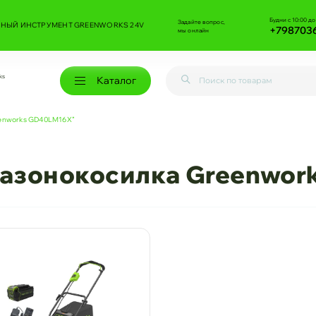
Будни с 10:00 до
Задайте вопрос,
НЫЙ ИНСТРУМЕНТ GREENWORKS 24V
+798703
мы онлайн
ks
Каталог
eenworks GD40LM16X”
газонокосилка Greenwo