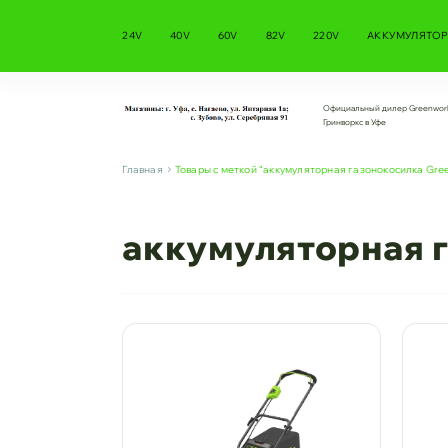
24V
40V
60V
82V
220V
АККУМУЛЯТОР
Официальный дилер Greenwor
Гринворкс в Уфе
Главная
Товары с меткой “аккумуляторная газонокосилка Gr
аккумуляторная 