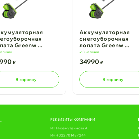
кумуляторная
Аккумуляторная
егоуборочная
снегоуборочная
пата Greenw ...
лопата Greenw ...
наличии
В наличии
1990
34990
₽
₽
В корзину
В корзину
РЕКВИЗИТЫ КОМПАНИИ
ks
ИП Низамутдинова А.Г,
ИНН 022701487244