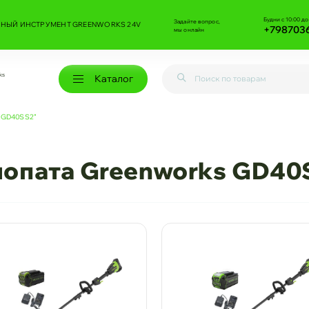
Будни с 10:00 до
Задайте вопрос,
НЫЙ ИНСТРУМЕНТ GREENWORKS 24V
+798703
мы онлайн
ks
Каталог
s GD40SS2”
лопата Greenworks GD40