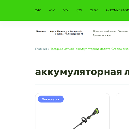
24V
40V
60V
82V
220V
АККУМУЛЯТОР
Официальный дилер Greenwor
Гринворкс в Уфе
Главная
Товары с меткой “аккумуляторная лопата Greenwork
аккумуляторная 
Хит продаж