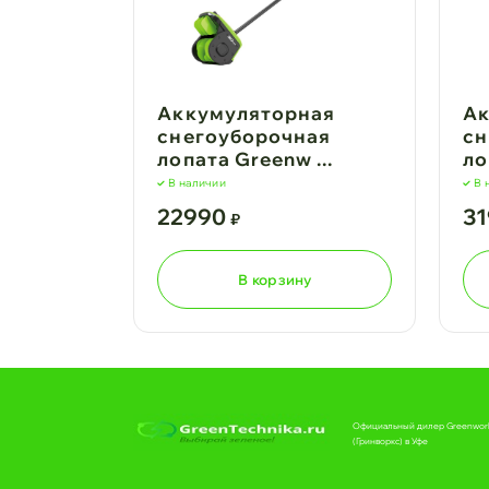
Аккумуляторная
Ак
снегоуборочная
сн
лопата Greenw ...
ло
В наличии
В 
22990
3
₽
В корзину
Официальный дилер Greenwor
(Гринворкс) в Уфе