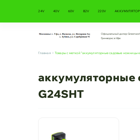
24V
40V
60V
82V
220V
АККУМУЛЯТОР
Официальный дилер Greenwor
Гринворкс в Уфе
Главная
Товары с меткой “аккумуляторные садовые ножницы-
аккумуляторные 
G24SHT