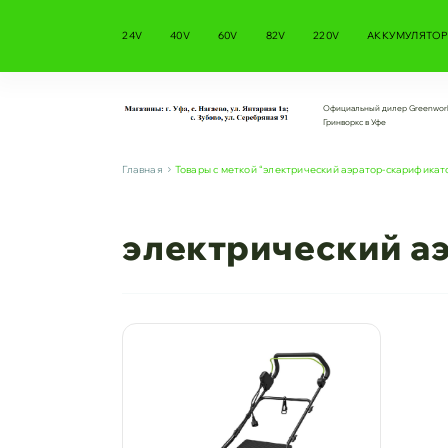
24V
40V
60V
82V
220V
АККУМУЛЯТОР
Официальный дилер Greenwor
Гринворкс в Уфе
Главная
Товары с меткой “электрический аэратор-скарификат
электрический а