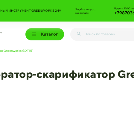
Будни с 10:00 до
Задайте вопрос,
НЫЙ ИНСТРУМЕНТ GREENWORKS 24V
+798703
мы онлайн
ks
Каталог
ор Greenworks GDT15”
эратор-скарификатор Gr