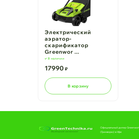
Электрический
аэратор-
скарификатор
Greenwor ...
В наличии
17990
₽
В корзину
Официальный дилер Greenwor
(Гринворкс) в Уфе