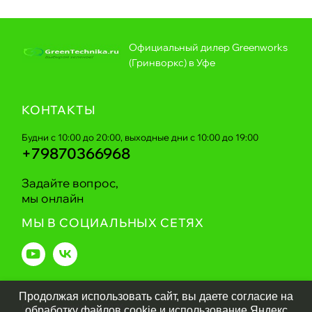
Официальный дилер Greenworks
(Гринворкс) в Уфе
КОНТАКТЫ
Будни с 10:00 до 20:00, выходные дни с 10:00 до 19:00
+79870366968
Задайте вопрос,
мы онлайн
МЫ В СОЦИАЛЬНЫХ СЕТЯХ
Продолжая использовать сайт, вы даете согласие на
Greentechnika.ru
2026
обработку файлов cookie и использование Яндекс