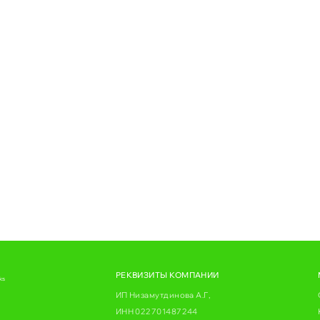
РЕКВИЗИТЫ КОМПАНИИ
ks
ИП Низамутдинова А.Г,
ИНН 022701487244