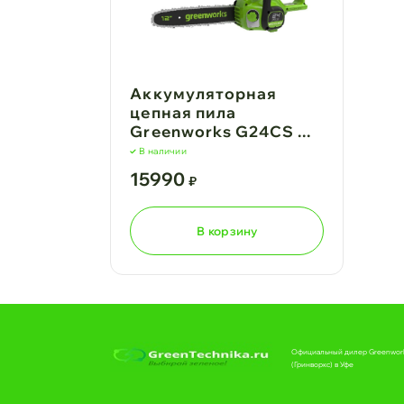
Аккумуляторная
цепная пила
Greenworks G24CS ...
В наличии
15990
₽
В корзину
Официальный дилер Greenwor
(Гринворкс) в Уфе