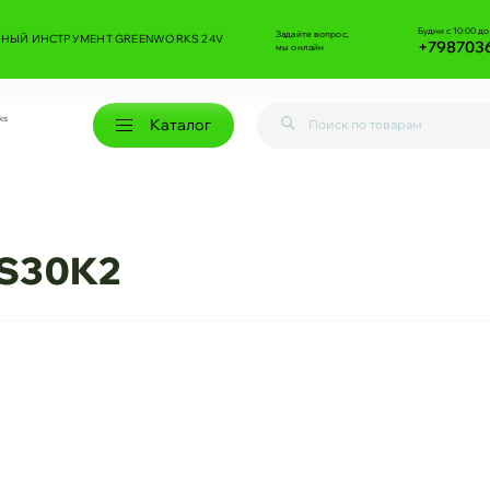
Будни с 10:00 до
Задайте вопрос,
НЫЙ ИНСТРУМЕНТ GREENWORKS 24V
+798703
мы онлайн
ks
Каталог
CS30K2