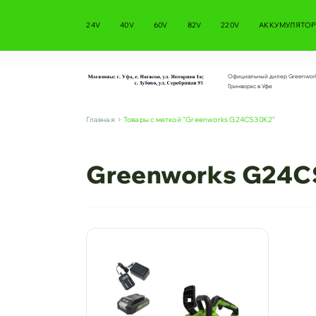
24V
40V
60V
82V
220V
АККУМУЛЯТОР
Официальный дилер Greenwor
Гринворкс в Уфе
Главная
Товары с меткой “Greenworks G24CS30K2”
Greenworks G24