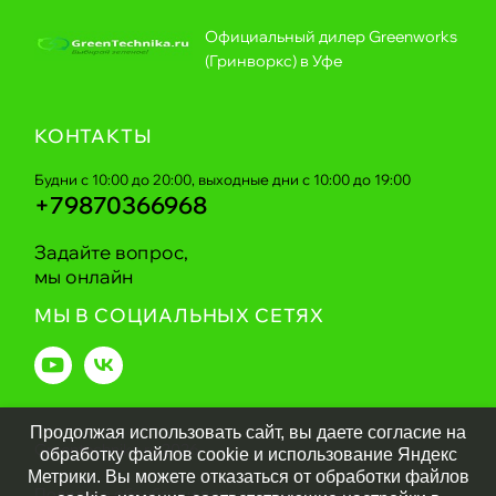
Официальный дилер Greenworks
(Гринворкс) в Уфе
КОНТАКТЫ
Будни с 10:00 до 20:00, выходные дни с 10:00 до 19:00
+79870366968
Задайте вопрос,
мы онлайн
МЫ В СОЦИАЛЬНЫХ СЕТЯХ
Продолжая использовать сайт, вы даете согласие на
Greentechnika.ru
2026
обработку файлов cookie и использование Яндекс
Метрики. Вы можете отказаться от обработки файлов
Политика обработки персональных данных