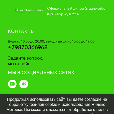
Официальный дилер Greenworks
(Гринворкс) в Уфе
КОНТАКТЫ
Будни с 10:00 до 20:00, выходные дни с 10:00 до 19:00
+79870366968
Задайте вопрос,
мы онлайн
МЫ В СОЦИАЛЬНЫХ СЕТЯХ
Продолжая использовать сайт, вы даете согласие на
Greentechnika.ru
2026
обработку файлов cookie и использование Яндекс
Метрики. Вы можете отказаться от обработки файлов
Политика обработки персональных данных