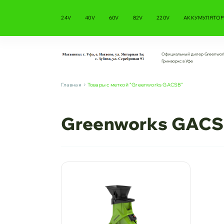
24V
40V
60V
82V
220V
АККУМУЛЯТОР
Официальный дилер Greenwor
Гринворкс в Уфе
Главная
Товары с меткой “Greenworks GACSB”
Greenworks GAC