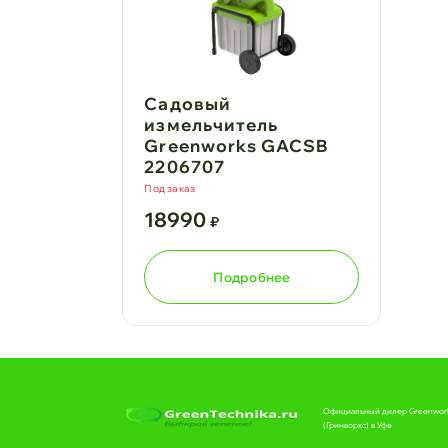
Садовый
измельчитель
Greenworks GACSB
2206707
Под заказ
18990
₽
Подробнее
Официальный дилер Greenwor
(Гринворкс) в Уфе