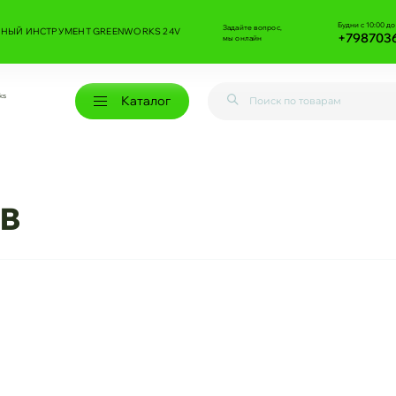
Будни с 10:00 до
Задайте вопрос,
НЫЙ ИНСТРУМЕНТ GREENWORKS 24V
+798703
мы онлайн
ks
Каталог
SB