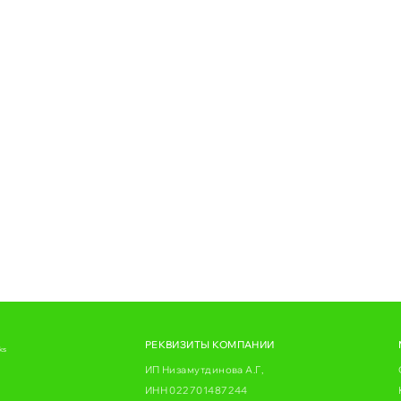
РЕКВИЗИТЫ КОМПАНИИ
ks
ИП Низамутдинова А.Г,
ИНН 022701487244