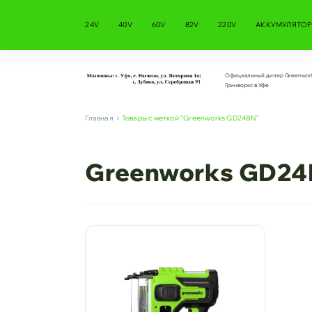
24V
40V
60V
82V
220V
АККУМУЛЯТОР
Официальный дилер Greenwor
Гринворкс в Уфе
Главная
Товары с меткой “Greenworks GD24BN”
Greenworks GD2