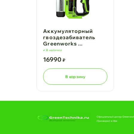
Аккумуляторный
гвоздезабиватель
Greenworks ...
В наличии
16990
₽
В корзину
Официальный дилер Greenwor
(Гринворкс) в Уфе