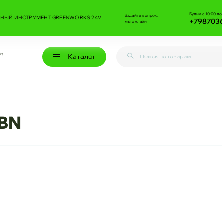
Будни с 10:00 до
Задайте вопрос,
НЫЙ ИНСТРУМЕНТ GREENWORKS 24V
+798703
мы онлайн
ks
Каталог
4BN