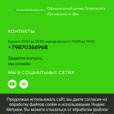
Официальный дилер Greenworks
(Гринворкс) в Уфе
КОНТАКТЫ
Будни с 10:00 до 20:00, выходные дни с 10:00 до 19:00
+79870366968
Задайте вопрос,
мы онлайн
МЫ В СОЦИАЛЬНЫХ СЕТЯХ
Продолжая использовать сайт, вы даете согласие на
Greentechnika.ru
2026
обработку файлов cookie и использование Яндекс
Метрики. Вы можете отказаться от обработки файлов
Политика обработки персональных данных