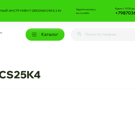
Будни с 10:00 до
Задайте вопрос,
НЫЙ ИНСТРУМЕНТ GREENWORKS 24V
+798703
мы онлайн
ks
Каталог
0CS25K4