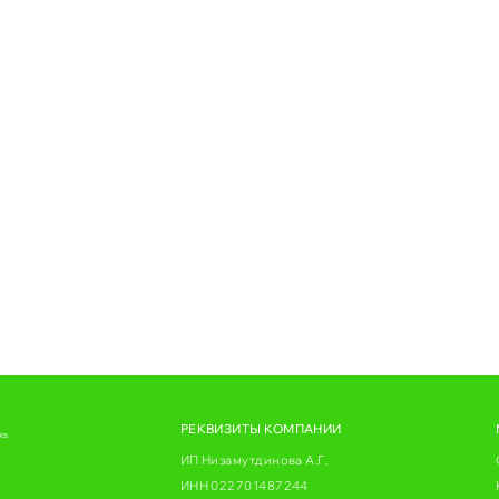
РЕКВИЗИТЫ КОМПАНИИ
ks
ИП Низамутдинова А.Г,
ИНН 022701487244