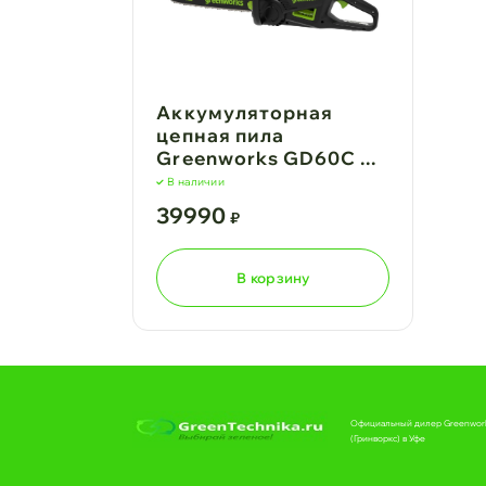
Аккумуляторная
цепная пила
Greenworks GD60C ...
В наличии
39990
₽
В корзину
Официальный дилер Greenwor
(Гринворкс) в Уфе