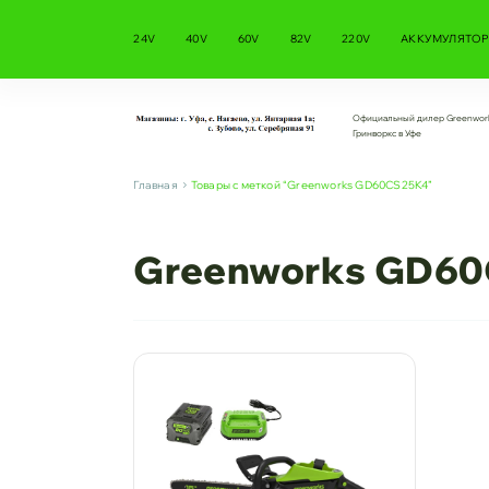
24V
40V
60V
82V
220V
АККУМУЛЯТОР
Официальный дилер Greenwor
Гринворкс в Уфе
Главная
Товары с меткой “Greenworks GD60CS25K4”
Greenworks GD6