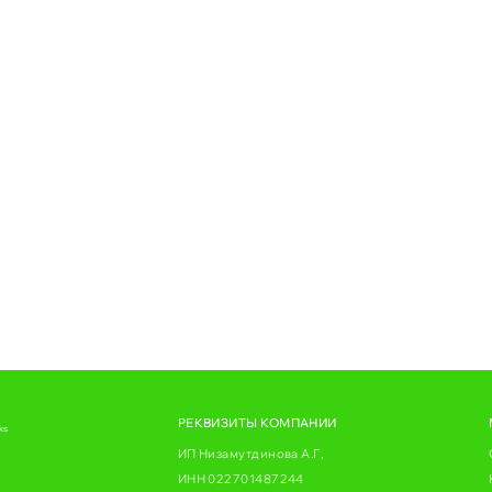
РЕКВИЗИТЫ КОМПАНИИ
ks
ИП Низамутдинова А.Г,
ИНН 022701487244