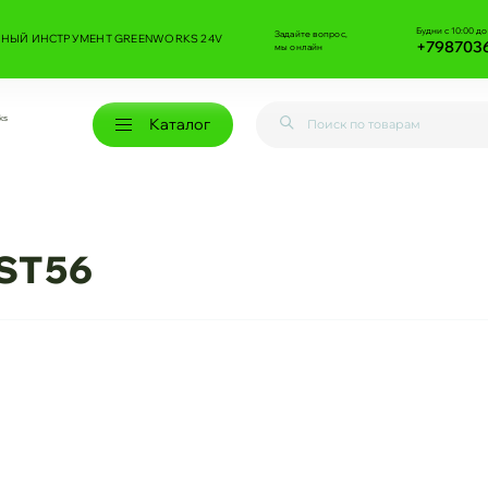
Будни с 10:00 до
Задайте вопрос,
НЫЙ ИНСТРУМЕНТ GREENWORKS 24V
+798703
мы онлайн
ks
Каталог
ST56