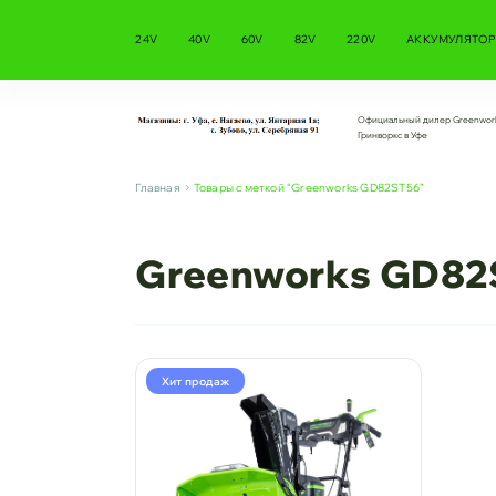
24V
40V
60V
82V
220V
АККУМУЛЯТОР
Официальный дилер Greenwor
Гринворкс в Уфе
Главная
Товары с меткой “Greenworks GD82ST56”
Greenworks GD82
Хит продаж