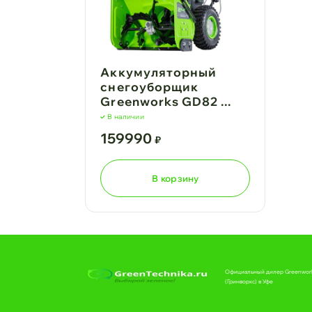
Аккумуляторный
снегоуборщик
Greenworks GD82 ...
В наличии
159990
₽
В корзину
Официальный дилер Greenwor
(Гринворкс) в Уфе