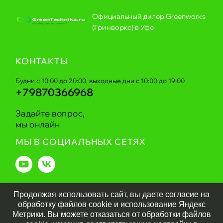
Официальный дилер Greenworks
(Гринворкс) в Уфе
КОНТАКТЫ
Будни с 10:00 до 20:00, выходные дни с 10:00 до 19:00
+79870366968
Задайте вопрос,
мы онлайн
МЫ В СОЦИАЛЬНЫХ СЕТЯХ
Продолжая использовать сайт, вы даете согласие на
Greentechnika.ru
2026
обработку файлов cookie и использование Яндекс
Метрики. Вы можете отказаться от обработки файлов
Политика обработки персональных данных