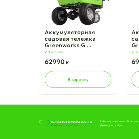
Аккумуляторная
Ак
садовая тележка
са
Greenworks G ...
Gr
В наличии
В 
62990
6
₽
В корзину
Официальный дилер Greenwor
(Гринворкс) в Уфе