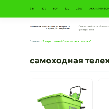
24V
40V
60V
82V
220V
АККУМУЛЯТОР
Официальный дилер Greenwor
Гринворкс в Уфе
Главная
Товары с меткой “самоходная тележка”
самоходная теле