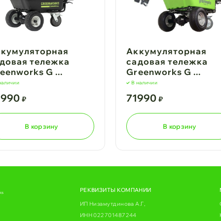
кумуляторная
Аккумуляторная
довая тележка
садовая тележка
eenworks G ...
Greenworks G ...
наличии
В наличии
9990
71990
₽
₽
В корзину
В корзину
РЕКВИЗИТЫ КОМПАНИИ
ks
ИП Низамутдинова А.Г,
ИНН 022701487244