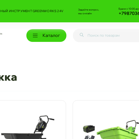
Будни с 10:00 до
Задайте вопрос,
НЫЙ ИНСТРУМЕНТ GREENWORKS 24V
+798703
мы онлайн
ks
Каталог
жка