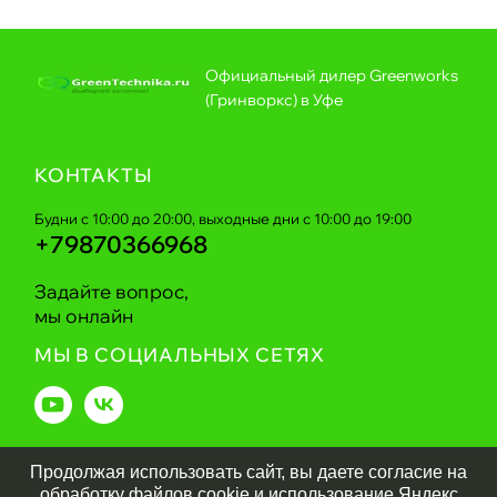
Официальный дилер Greenworks
(Гринворкс) в Уфе
КОНТАКТЫ
Будни с 10:00 до 20:00, выходные дни с 10:00 до 19:00
+79870366968
Задайте вопрос,
мы онлайн
МЫ В СОЦИАЛЬНЫХ СЕТЯХ
Продолжая использовать сайт, вы даете согласие на
Greentechnika.ru
2026
обработку файлов cookie и использование Яндекс