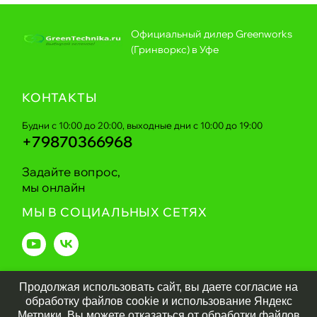
Официальный дилер Greenworks
(Гринворкс) в Уфе
КОНТАКТЫ
Будни с 10:00 до 20:00, выходные дни с 10:00 до 19:00
+79870366968
Задайте вопрос,
мы онлайн
МЫ В СОЦИАЛЬНЫХ СЕТЯХ
Продолжая использовать сайт, вы даете согласие на
Greentechnika.ru
2026
обработку файлов cookie и использование Яндекс
Метрики. Вы можете отказаться от обработки файлов