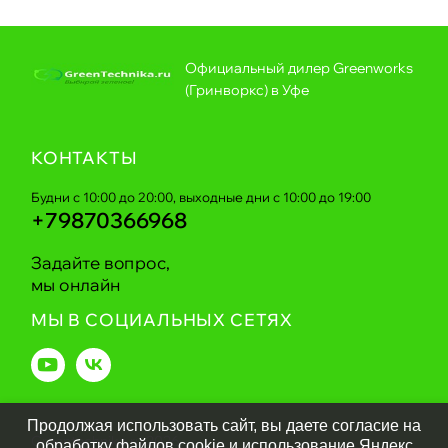
Официальный дилер Greenworks
(Гринворкс) в Уфе
КОНТАКТЫ
Будни с 10:00 до 20:00, выходные дни с 10:00 до 19:00
+79870366968
Задайте вопрос,
мы онлайн
МЫ В СОЦИАЛЬНЫХ СЕТЯХ
Продолжая использовать сайт, вы даете согласие на
Greentechnika.ru
2026
обработку файлов cookie и использование Яндекс