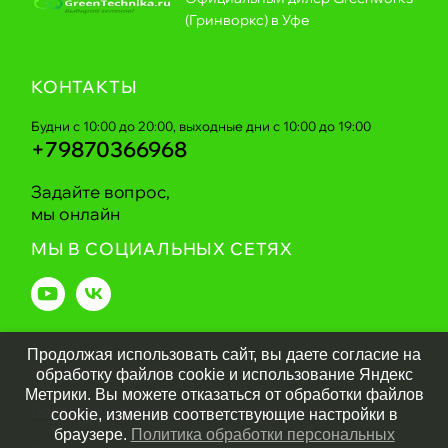
(Гринворкс) в Уфе
КОНТАКТЫ
Будни с 10:00 до 20:00, выходные дни с 10:00 до 19:00
+79870366968
Задайте вопрос,
мы онлайн
МЫ В СОЦИАЛЬНЫХ СЕТЯХ
Продолжая использовать сайт, вы даете согласие на
Greentechnika.ru
2026
обработку файлов cookie и использование Яндекс
Метрики. Вы можете отказаться от обработки файлов
Политика обработки персональных данных
cookie, изменив соответствующие настройки в
браузере.
Политика обработки персональных