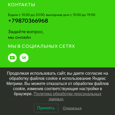
КОНТАКТЫ
Будни с 10:00 до 20:00, выходные дни с 10:00 до 19:00
+79870366968
Задайте вопрос,
мы онлайн
МЫ В СОЦИАЛЬНЫХ СЕТЯХ
Продолжая использовать сайт, вы даете согласие на
Greentechnika.ru
2026
обработку файлов cookie и использование Яндекс
Метрики. Вы можете отказаться от обработки файлов
Политика обработки персональных данных
cookie, изменив соответствующие настройки в
браузере.
Политика обработки персональных
Договор оферты
данных
.
Принять
Отказаться
С заботой о Вас
Greentechnika.ru