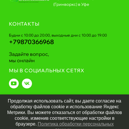
(Гринворкс) в Уфе
КОНТАКТЫ
Будни с 10:00 до 20:00, выходные дни с 10:00 до 19:00
+79870366968
Задайте вопрос,
мы онлайн
МЫ В СОЦИАЛЬНЫХ СЕТЯХ
Продолжая использовать сайт, вы даете согласие на
Greentechnika.ru
2026
обработку файлов cookie и использование Яндекс
Метрики. Вы можете отказаться от обработки файлов
Политика обработки персональных данных
cookie, изменив соответствующие настройки в
браузере.
Политика обработки персональных
Договор оферты