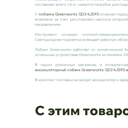
составляет всего 1,6 кг. имеется
патрубок для под
У
лобзика Greenworks GD24JS90
опорная подошв
возможна за счет регулировки наклона опорн
направлениях.
Инструмент оснащен кнопкой-предохраните
Светодиодная подсветка освещает рабочую облас
Лобзик Greenworks работает от литий-ионной б
остальным устройствам Greenworks из линейки 24
В наших розничных магазинах и интернет-ма
аккумуляторный лобзик Greenworks GD24JS90
В комплект поставки не входят аккумулятор и заря
С этим товар