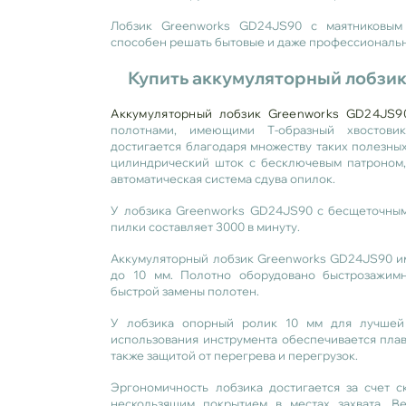
Лобзик Greenworks GD24JS90 с маятниковым
способен решать бытовые и даже профессиональн
Купить аккумуляторный лобзи
Аккумуляторный лобзик Greenworks GD24JS9
полотнами, имеющими Т-образный хвостовик
достигается благодаря множеству таких полезны
цилиндрический шток с бесключевым патроном,
автоматическая система сдува опилок.
У лобзика Greenworks GD24JS90 с бесщеточным
пилки составляет 3000 в минуту.
Аккумуляторный лобзик Greenworks GD24JS90 име
до 10 мм. Полотно оборудовано быстрозажим
быстрой замены полотен.
У лобзика опорный ролик 10 мм для лучшей 
использования инструмента обеспечивается плав
также защитой от перегрева и перегрузок.
Эргономичность лобзика достигается за счет с
нескользящим покрытием в местах захвата. В