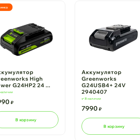
инка
ккумулятор
Аккумулятор
eenworks High
Greenworks
wer G24HP2 24 ...
G24USB4+ 24V
2940407
 наличии
В наличии
990
₽
7990
₽
В корзину
В корзину