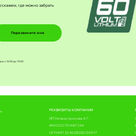
сскажем, где можно забрать
Перезвоните мне
дни с 10:00 до 19:00
РЕКВИЗИТЫ КОМПАНИИ
ks
ИП Низамутдинова А.Г,
ИНН 022701487244
ОГРНИП 324028000135917