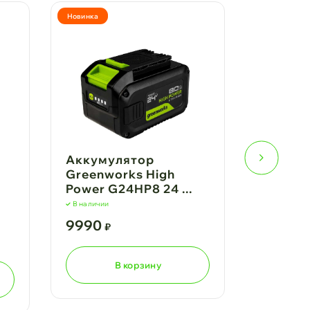
Новинка
Аккумулятор
Зарядн
Greenworks High
Greenw
Power G24HP8 24 ...
24V 2 ..
В наличии
В наличии
9990
1990
₽
₽
В корзину