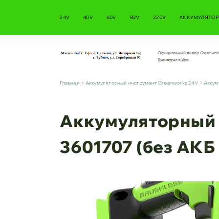
24V
40V
60V
82V
220V
АККУМУЛЯТОР
Официальный дилер Greenwor
Гринворкс в Уфе
Главная
Аккумуляторный инструмент Greenworks 24V
Аккум
Аккумуляторный 
3601707 (без АКБ 