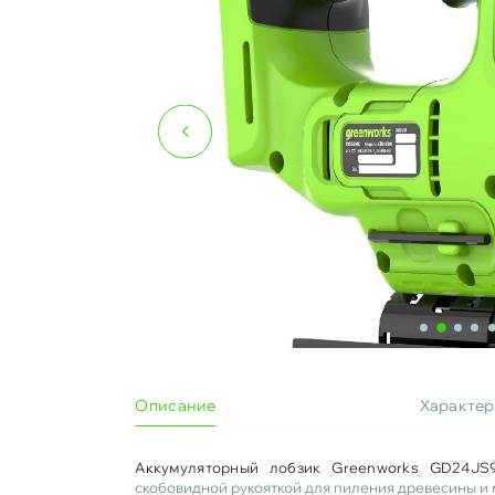
Описание
Характе
Аккумуляторный лобзик Greenworks GD24JS
скобовидной рукояткой для пиления древесины и 