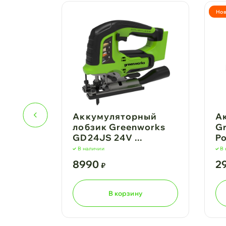
Нов
Аккумуляторный
А
24USB4
лобзик Greenworks
Gr
GD24JS 24V ...
Po
В наличии
В
8990
2
₽
В корзину