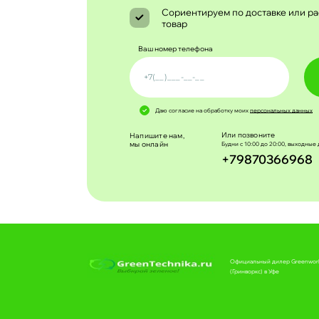
Сориентируем по доставке или ра
товар
Ваш номер телефона
Даю согласие на обработку моих
персональных данных
Или позвоните
Напишите нам,
мы онлайн
Будни с 10:00 до 20:00, выходные 
+79870366968
Официальный дилер Greenwor
(Гринворкс) в Уфе