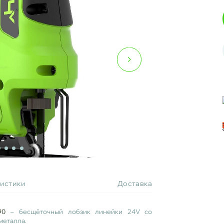
ристики
Доставка
90
– бесщёточный лобзик линейки 24V со
металла.