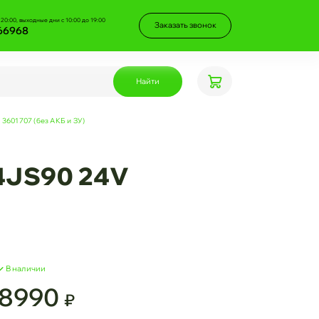
 20:00, выходные дни с 10:00 до 19:00
Заказать звонок
66968
Найти
3601707 (без АКБ и ЗУ)
4JS90 24V
В наличии
8990
₽