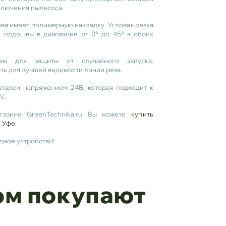
ключения пылесоса.
а имеет полимерную накладку. Угловая резка
ой подошвы в диапазоне
от 0° до 45° в обоих
лем для защиты от случайного запуска.
ть для лучшей видимости линии реза.
атареи напряжением 24В, которая подходит к
V.
газине GreenTechnika.ru Вы можете
купить
в Уфе
.
дное устройство!
ом покупают