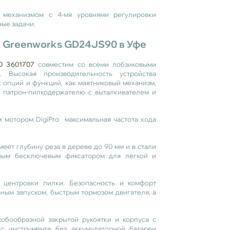
 механизмом с 4-мя уровнями регулировки
ые задачи.
к Greenworks GD24JS90 в Уфе
0 3601707
совместим со всеми лобзиковыми
. Высокая производительность устройства
х опций и функций, как маятниковый механизм,
 патрон-пилкодержателю с выталкивателем и
 мотором DigiPro м
аксимальная частота хода
ет глубину реза в дереве до 90 мм и в стали
ным бесключевым фиксатором для легкой и
центровки пилки. Безопасность и комфорт
ным запуском, быстрым тормозом двигателя, а
кобообразной закрытой рукоятки и корпуса с
ес инструмента без аккумуляторной батареи