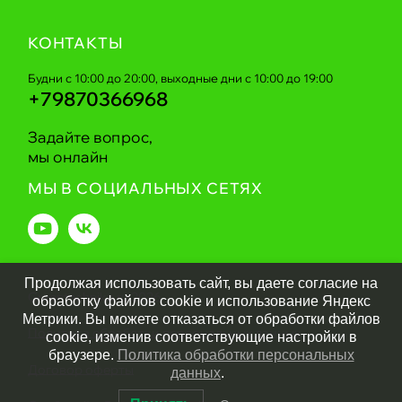
КОНТАКТЫ
Будни с 10:00 до 20:00, выходные дни с 10:00 до 19:00
+79870366968
Задайте вопрос,
мы онлайн
МЫ В СОЦИАЛЬНЫХ СЕТЯХ
Продолжая использовать сайт, вы даете согласие на
Greentechnika.ru
2026
обработку файлов cookie и использование Яндекс
Метрики. Вы можете отказаться от обработки файлов
Политика обработки персональных данных
cookie, изменив соответствующие настройки в
браузере.
Политика обработки персональных
Договор оферты
данных
.