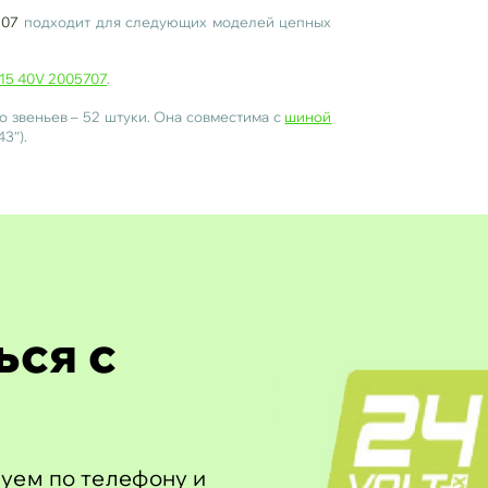
107
подходит для следующих моделей цепных
15 40V 2005707
.
во звеньев – 52 штуки. Она совместима с
шиной
3″).
ься с
уем по телефону и