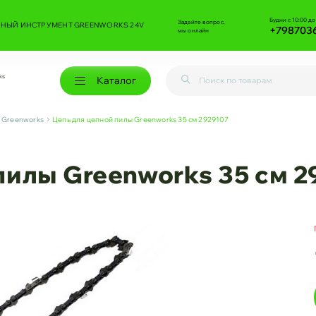
Будни с 10:00 до
Задайте вопрос,
НЫЙ ИНСТРУМЕНТ GREENWORKS 24V
+798703
мы онлайн
ks
Каталог
л Greenworks
Цепь для цепной пилы Greenworks 35 см 2929107
пилы Greenworks 35 см 2