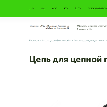
24V
40V
60V
82V
220V
АККУМУЛЯТОР
Официальный дилер Greenwor
Гринворкс в Уфе
Главная
Аксессуары Greenworks
Аксессуары для цепных пи
Цепь для цепной 