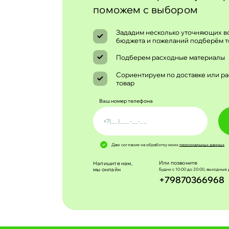
поможем с выбором
Зададим несколько уточняющих во
бюджета и пожеланий подберём т
Подберем расходные материалы
Сориентируем по доставке или ра
товар
Ваш номер телефона
Даю согласие на обработку моих
персональных данных
Или позвоните
Напишите нам,
мы онлайн
Будни с 10:00 до 20:00, выходные 
+79870366968