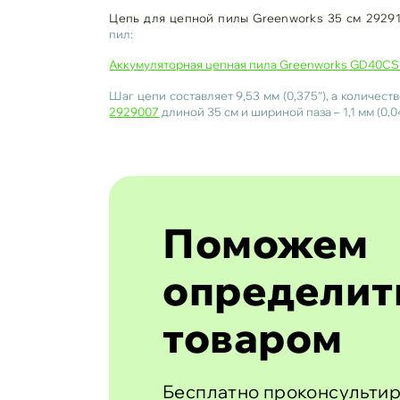
Цепь для цепной пилы Greenworks 35 см 2929
пил:
Аккумуляторная цепная пила Greenworks GD40CS
Шаг цепи составляет 9,53 мм (0,375″), а количест
2929007
длиной 35 см и шириной паза – 1,1 мм (0,04
Поможем
определит
товаром
Бесплатно проконсультир