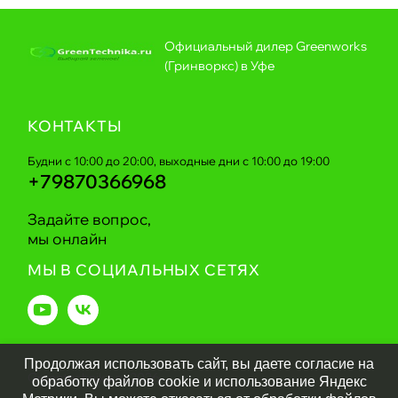
Официальный дилер Greenworks
(Гринворкс) в Уфе
КОНТАКТЫ
Будни с 10:00 до 20:00, выходные дни с 10:00 до 19:00
+79870366968
Задайте вопрос,
мы онлайн
МЫ В СОЦИАЛЬНЫХ СЕТЯХ
Продолжая использовать сайт, вы даете согласие на
Greentechnika.ru
2026
обработку файлов cookie и использование Яндекс